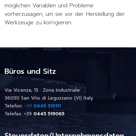
möglichen Variablen und Probleme
vorherzusagen, um sie vor der Herstellung der
Werkzeuge zu korrigieren.
Büros und Sitz
Via Vicenza, 15 · Zona Industriale
36030 San Vito di Leguzzano (VI) Italy
Telefon:
+39
0445 519111
Telefax: +39
0445 519065
Steuerdaten/Unternehmensdaten